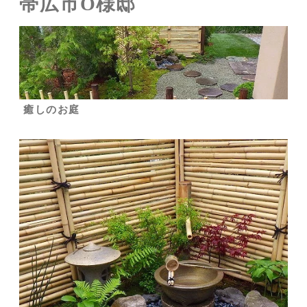
帯広市O様邸
癒しのお庭